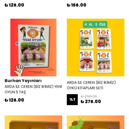
₺ 126.00
₺ 156.00
Burhan Yayınları
ARDA İLE CEREN (BİZ İKİMİZ)
ARDA İLE CEREN (BİZ İKİMİZ) YENİ
ÖYKÜ KİTAPLARI SETİ
OYUN 5 TAŞ
₺ 296.00
₺ 126.00
%
7
₺ 276.00