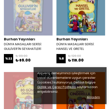
Burhan Yayınları
Burhan Yayınları
DÜNYA MASALLARI SERİSİ:
DÜNYA MASALLARI SERİSİ:
GULLİVER’İN SEYAHATLERİ
HANSEL VE GRETEL
₺ 89.00
₺ 126.00
%
22
%
8
₺ 69.00
₺ 116.00
Alışveriş deneyiminizi iyileştirmek için
Tükendi
yasal düzenlemelere uygun çerezler
(cookies) kullanıyoruz. Detaylı bilgiye
Gizlilik ve Çerez Politikası
sayfamızdan
erişebilirsiniz.
Anladım