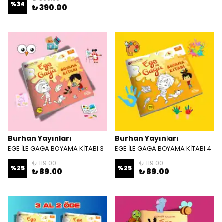
%
34
₺ 390.00
Burhan Yayınları
Burhan Yayınları
EGE İLE GAGA BOYAMA KİTABI 3
EGE İLE GAGA BOYAMA KİTABI 4
₺ 119.00
₺ 119.00
%
25
%
25
₺ 89.00
₺ 89.00