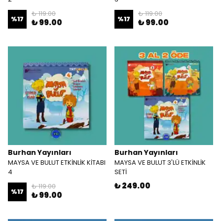
₺ 119.00
₺ 119.00
%
17
%
17
₺ 99.00
₺ 99.00
Burhan Yayınları
Burhan Yayınları
MAYSA VE BULUT ETKİNLİK KİTABI
MAYSA VE BULUT 3'LÜ ETKİNLİK
4
SETİ
₺ 249.00
₺ 119.00
%
17
₺ 99.00