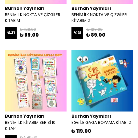
Burhan Yayınları
Burhan Yayınları
BENİM İLK NOKTA VE ÇİZGİLER
BENİM İLK NOKTA VE ÇİZGİLER
KİTABIM
KİTABIM 2
₺ 129.00
₺ 129.00
%
31
%
31
₺ 89.00
₺ 89.00
Burhan Yayınları
Burhan Yayınları
BENİM İLK KİTABIM SERİSİ 10
EGE İLE GAGA BOYAMA KİTABI 2
KİTAP
₺ 119.00
₺ 590.00