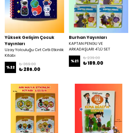
Yüksek Gelişim Çocuk
Burhan Yayınları
Yayınları
KAPTAN PENGU VE
ARKADAŞLARI 4'LÜ SET
Uzay Yolculuğu Cırt Cırtlı Etkinlik
Kitabı
₺ 239.00
%
21
₺ 189.00
₺ 369.00
%
22
₺ 286.00