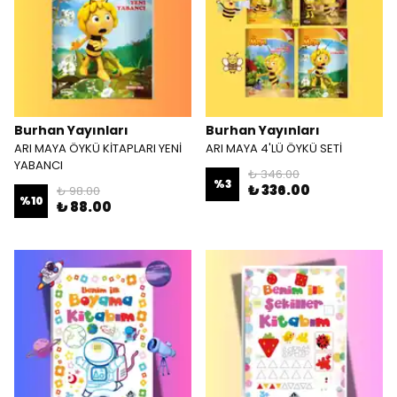
Burhan Yayınları
Burhan Yayınları
ARI MAYA ÖYKÜ KİTAPLARI YENİ
ARI MAYA 4'LÜ ÖYKÜ SETİ
YABANCI
₺ 346.00
%
3
₺ 336.00
₺ 98.00
%
10
₺ 88.00