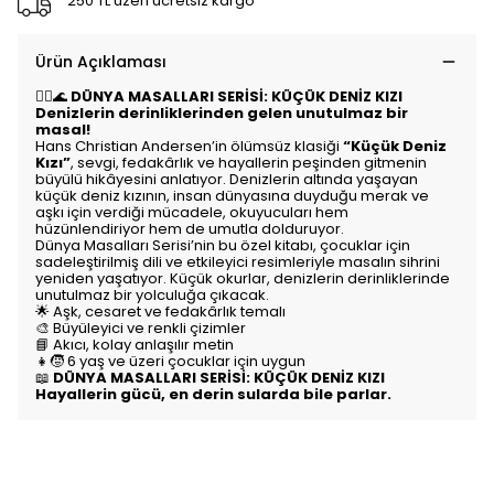
250 TL üzeri ücretsiz kargo
Ürün Açıklaması
🧜‍♀️🌊
DÜNYA MASALLARI SERİSİ: KÜÇÜK DENİZ KIZI
Denizlerin derinliklerinden gelen unutulmaz bir
masal!
Hans Christian Andersen’in ölümsüz klasiği
“Küçük Deniz
Kızı”
, sevgi, fedakârlık ve hayallerin peşinden gitmenin
büyülü hikâyesini anlatıyor. Denizlerin altında yaşayan
küçük deniz kızının, insan dünyasına duyduğu merak ve
aşkı için verdiği mücadele, okuyucuları hem
hüzünlendiriyor hem de umutla dolduruyor.
Dünya Masalları Serisi’nin bu özel kitabı, çocuklar için
sadeleştirilmiş dili ve etkileyici resimleriyle masalın sihrini
yeniden yaşatıyor. Küçük okurlar, denizlerin derinliklerinde
unutulmaz bir yolculuğa çıkacak.
🌟 Aşk, cesaret ve fedakârlık temalı
🎨 Büyüleyici ve renkli çizimler
📘 Akıcı, kolay anlaşılır metin
👧🧒 6 yaş ve üzeri çocuklar için uygun
📖
DÜNYA MASALLARI SERİSİ: KÜÇÜK DENİZ KIZI
Hayallerin gücü, en derin sularda bile parlar.