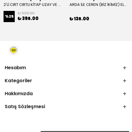
2'Lİ CIRT CIRTLI KİTAP UZAY VE SAĞLIKLI VİTAMİNLER KAMPANYA
ARDA İLE CEREN (BİZ İKİMİZ) ELMA AĞACI VE İTFAİYE HİKAYE KİTABI
₺ 529.00
%
25
₺ 396.00
₺ 136.00
Hesabım
Kategoriler
Hakkımızda
Satış Sözleşmesi