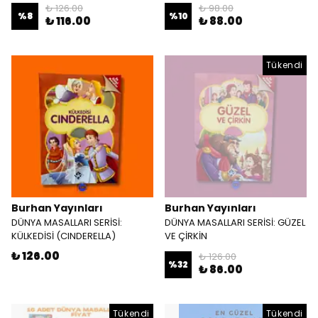
₺ 126.00
₺ 98.00
%
8
%
10
₺ 116.00
₺ 88.00
Tükendi
Burhan Yayınları
Burhan Yayınları
DÜNYA MASALLARI SERİSİ:
DÜNYA MASALLARI SERİSİ: GÜZEL
KÜLKEDİSİ (CINDERELLA)
VE ÇİRKİN
₺ 126.00
₺ 126.00
%
32
₺ 86.00
Tükendi
Tükendi