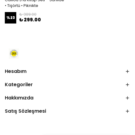
• Tişörtü • Piknikte
₺ 389.00
%
23
₺ 299.00
Hesabım
Kategoriler
Hakkımızda
Satış Sözleşmesi