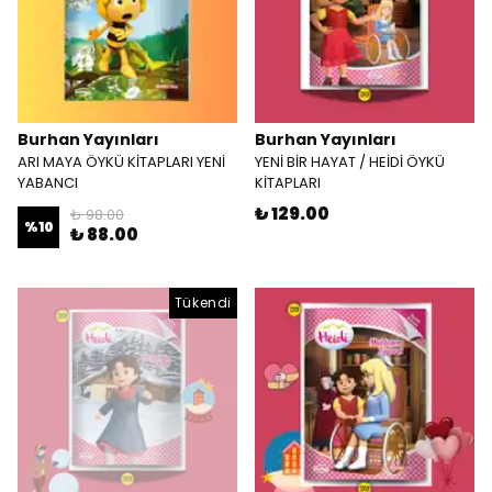
Burhan Yayınları
Burhan Yayınları
ARI MAYA ÖYKÜ KİTAPLARI YENİ
YENİ BİR HAYAT / HEİDİ ÖYKÜ
YABANCI
KİTAPLARI
₺ 129.00
₺ 98.00
%
10
₺ 88.00
Tükendi