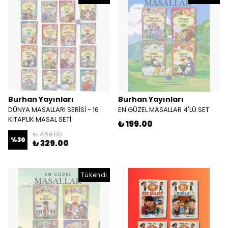
Burhan Yayınları
Burhan Yayınları
DÜNYA MASALLARI SERİSİ - 16
EN GÜZEL MASALLAR 4'LÜ SET
KİTAPLIK MASAL SETİ
₺ 199.00
₺ 469.00
%
30
₺ 329.00
Tükendi