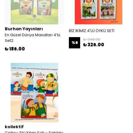
Burhan Yayınları
BİZ İKİMİZ 4'LÜ ÖYKÜ SETİ
En Güzel Dünya Masalları 4’lü
₺ 346.00
Set2
%
6
₺ 326.00
₺ 186.00
kollektif
Caillou 3’lü Kitap Seti – Sahilde