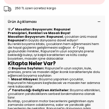
250 TL üzeri ücretsiz kargo
Ürün Açıklaması
🌸🖍️
Masalları Boyuyorum: Rapunzel
Prensipleri, Renkleri ve Masalı Boya!
Masalları Boyuyorum: Rapunzel
, çocukları ünlü masal
Rapunzel
’in büyülü dünyasına davet ediyor!
Bu renkli boyama kitabı, çocukların hem eğlenmesini hem
de hayal güçlerini geliştirmesini sağlıyor. 4-7 yaş
grubundaki minikler, Rapunzel'in uzun saçlarıyla prensi
beklediği kuleyi, iyi kalpli karakterleri ve kötü cadıyı
boyarken, masalın içine dalacaklar.
Kitapta Neler Var?
🎨
Boyama Sayfaları:
Rapunzel'in uzun saçları, kule,
prenses, prens ve masalın diğer ikonik karakterleriyle dolu
eğlenceli boyama sayfaları.
✨
Masal Hikayesi:
Boyama yaparken çocuklar,
Rapunzel’in hikayesini keşfedecek ve masalın her adımına
renk katacaklar.
🖍️
Yaratıcılığı Geliştiren Aktiviteler:
Boyama etkinlikleri,
çocukların yaratıcılıklarını serbest bırakmalarına olanak
tanır.
Bu kitap, çocukların motor becerilerini geliştirirken aynı
zamanda onların odaklanma, sabır ve yaratıcılık gibi
becerilerini de pekiştirir. Rapunzel’in dünyasına adım