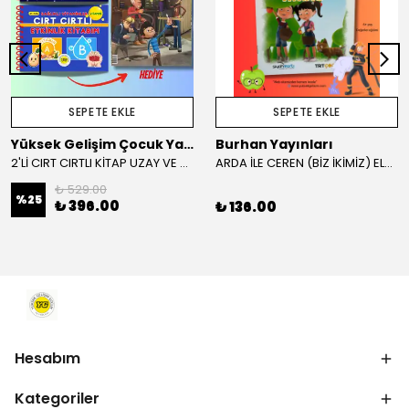
SEPETE EKLE
SEPETE EKLE
Yüksek Gelişim Çocuk Yayınları
Burhan Yayınları
2'Lİ CIRT CIRTLI KİTAP UZAY VE SAĞLIKLI VİTAMİNLER KAMPANYA
ARDA İLE CEREN (BİZ İKİMİZ) ELMA AĞACI VE İTFAİYE HİKAYE KİTABI
₺ 529.00
%
25
₺ 396.00
₺ 136.00
Hesabım
Kategoriler