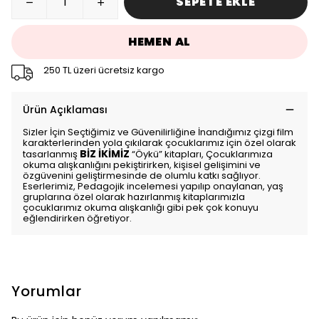
SEPETE EKLE
HEMEN AL
250 TL üzeri ücretsiz kargo
Ürün Açıklaması
Sizler İçin Seçtiğimiz ve Güvenilirliğine İnandığımız çizgi film
karakterlerinden yola çıkılarak
çocuklarımız için özel olarak
BİZ İKİMİZ
tasarlanmış
“Öykü” kitapları, Çocuklarımıza
okuma alışkanlığını pekiştirirken, kişisel gelişimini ve
özgüvenini geliştirmesinde de olumlu katkı sağlıyor.
Eserlerimiz, Pedagojik incelemesi yapılıp onaylanan, yaş
gruplarına özel olarak hazırlanmış kitaplarımızla
çocuklarımız okuma alışkanlığı gibi pek çok konuyu
eğlendirirken öğretiyor.
Yorumlar