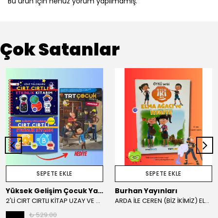
Bu ürün için henüz yorum yapılmamış.
Çok Satanlar
SEPETE EKLE
SEPETE EKLE
Yüksek Gelişim Çocuk Yayınları
Burhan Yayınları
2'Lİ CIRT CIRTLI KİTAP UZAY VE SAĞLIKLI VİTAMİNLER KAMPANYA
ARDA İLE CEREN (BİZ İKİMİZ) ELMA AĞACI VE İTFAİYE HİKAYE KİTABI
₺ 529.00