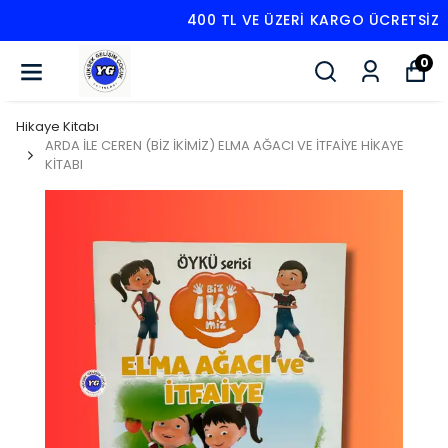
400 TL VE ÜZERI KARGO ÜCRETSIZ
0
Hikaye Kitabı
ARDA İLE CEREN (BİZ İKİMİZ) ELMA AĞACI VE İTFAİYE HİKAYE
KİTABI