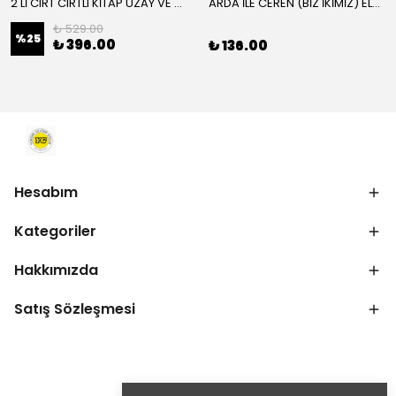
2'Lİ CIRT CIRTLI KİTAP UZAY VE SAĞLIKLI VİTAMİNLER KAMPANYA
ARDA İLE CEREN (BİZ İKİMİZ) ELMA AĞACI VE İTFAİYE HİKAYE KİTABI
₺ 529.00
%
25
₺ 396.00
₺ 136.00
Hesabım
Kategoriler
Hakkımızda
Satış Sözleşmesi