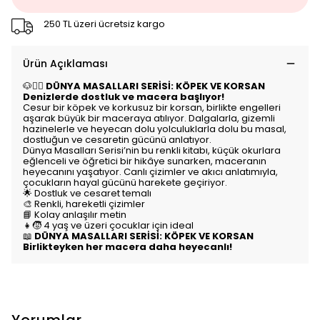
250 TL üzeri ücretsiz kargo
Ürün Açıklaması
🐶🏴‍☠️
DÜNYA MASALLARI SERİSİ: KÖPEK VE KORSAN
Denizlerde dostluk ve macera başlıyor!
Cesur bir köpek ve korkusuz bir korsan, birlikte engelleri
aşarak büyük bir maceraya atılıyor. Dalgalarla, gizemli
hazinelerle ve heyecan dolu yolculuklarla dolu bu masal,
dostluğun ve cesaretin gücünü anlatıyor.
Dünya Masalları Serisi’nin bu renkli kitabı, küçük okurlara
eğlenceli ve öğretici bir hikâye sunarken, maceranın
heyecanını yaşatıyor. Canlı çizimler ve akıcı anlatımıyla,
çocukların hayal gücünü harekete geçiriyor.
🌟 Dostluk ve cesaret temalı
🎨 Renkli, hareketli çizimler
📘 Kolay anlaşılır metin
👧🧒 4 yaş ve üzeri çocuklar için ideal
📖
DÜNYA MASALLARI SERİSİ: KÖPEK VE KORSAN
Birlikteyken her macera daha heyecanlı!