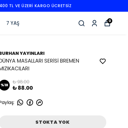
0
7 YAŞ
BURHAN YAYINLARI
DÜNYA MASALLARI SERİSİ BREMEN
MIZIKACILARI
₺ 98.00
%
10
₺ 88.00
Paylaş
:
STOKTA YOK