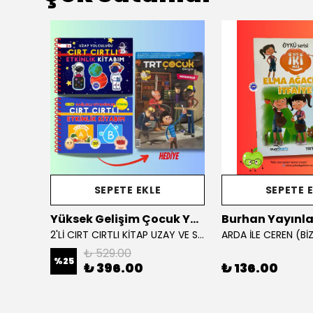
SEPETE EKLE
SEPETE 
Yüksek Gelişim Çocuk Yayınları
Burhan Yayınla
BENİM İLK BOYAMA KİTABIM: DENİZ HAYVANLARI
2'Lİ CIRT CIRTLI KİTAP UZAY VE SAĞLIKLI VİTAMİNLER KAMPANYA
₺ 529.00
%
25
₺ 396.00
₺ 136.00