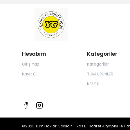
Hesabım
Kategoriler
Giriş Yap
Kategoriler
Kayıt Ol
TÜM ÜRÜNLER
K.V.K.K
©2023 Tüm Hakları Saklıdır - ikas E-Ticaret
Altyapısı ile Ha