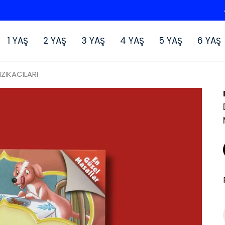
400 TL VE ÜZERI KARGO ÜCRETSIZ
1 YAŞ
2 YAŞ
3 YAŞ
4 YAŞ
5 YAŞ
6 YAŞ
ZIKACILARI