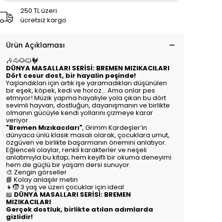
250 TL üzeri
ücretsiz kargo
Ürün Açıklaması
🎶🐴🐶🐱🐓
DÜNYA MASALLARI SERİSİ: BREMEN MIZIKACILARI
Dört cesur dost, bir hayalin peşinde!
Yaşlandıkları için artık işe yaramadıkları düşünülen
bir eşek, köpek, kedi ve horoz… Ama onlar pes
etmiyor! Müzik yapma hayaliyle yola çıkan bu dört
sevimli hayvan, dostluğun, dayanışmanın ve birlikte
olmanın gücüyle kendi yollarını çizmeye karar
veriyor.
"Bremen Mızıkacıları"
, Grimm Kardeşler’in
dünyaca ünlü klasik masalı olarak, çocuklara umut,
özgüven ve birlikte başarmanın önemini anlatıyor.
Eğlenceli olaylar, renkli karakterler ve neşeli
anlatımıyla bu kitap; hem keyifli bir okuma deneyimi
hem de güçlü bir yaşam dersi sunuyor.
🎨 Zengin görseller
📘 Kolay anlaşılır metin
👧🧒 3 yaş ve üzeri çocuklar için ideal
📖
DÜNYA MASALLARI SERİSİ: BREMEN
MIZIKACILARI
Gerçek dostluk, birlikte atılan adımlarda
gizlidir!