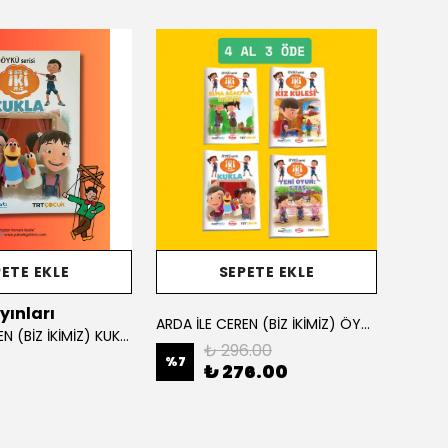
ETE EKLE
SEPETE EKLE
yınları
Burha
ARDA İLE CEREN (BİZ İKİMİZ) ÖYKÜ KİTAPLARI SETİ
ARDA İLE CEREN (BİZ İKİMİZ) KUKLA
₺ 296.00
%
7
₺ 276.00
₺ 12