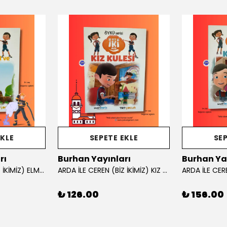
EKLE
SEPETE EKLE
SEP
rı
Burhan Yayınları
Burhan Ya
ARDA İLE CEREN (BİZ İKİMİZ) ELMA AĞACI VE İTFAİYE HİKAYE KİTABI
ARDA İLE CEREN (BİZ İKİMİZ) KIZ KULESİ
₺ 126.00
₺ 156.00