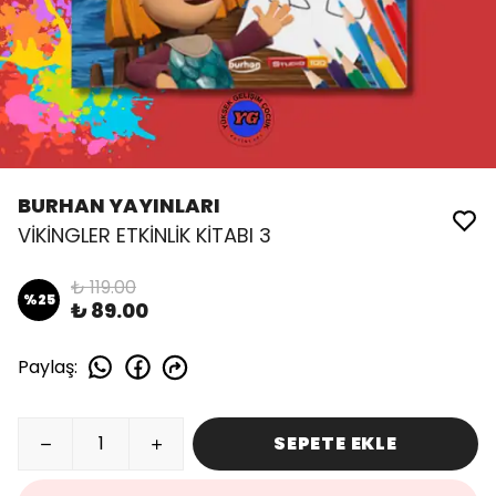
BURHAN YAYINLARI
VİKİNGLER ETKİNLİK KİTABI 3
₺ 119.00
%
25
₺ 89.00
Paylaş
:
SEPETE EKLE