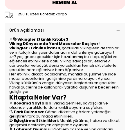
HEMEN AL
250 TL üzeri ücretsiz kargo
Ürün Açıklaması
⚔️🐉
Vikingler Etkinlik Kitabı 3
Viking Dünyasında Yeni Maceralar Başlıyor!
Vikingler Etkinlik Kitabı 3
, çocukları Vikinglerin destanları
ve mitolojik dünyasında bir adım daha ileriye götürüyor!
4-7 yaş grubu çocuklar için hazırlanmış bu kitap, eğitici ve
eğlenceli etkinliklerle dolu. Viking savaşçıları, efsanevi
canavarlar ve büyük deniz yolculukları temalı aktivitelerle,
çocuklar hem eğleniyor hem öğreniyor.
Her etkinlik, dikkat, odaklanma, mantıklı düşünme ve ince
motor becerilerinin gelişimine yardımcı oluyor. Ayrıca,
Viking kültürünün zengin dünyasını keşfederken çocuklar
hayal güçlerini de kullanarak yaratıcı düşünme becerilerini
geliştiriyor.
Kitapta Neler Var?
⚔️
Boyama Sayfaları:
Viking gemileri, savaşçılar ve
efsanevi yaratıklarla dolu renkli boyama sayfaları.
🔍
Fark Bulmaca:
Görsel dikkat ve gözlem yeteneğini
geliştiren fark bulmaca etkinlikleri.
🧩
Eşleştirme Etkinlikleri:
Mantık yürütme, hafıza ve dikkat
gelişimini destekleyen eşleştirme oyunları.
🌀
Labirent Oyunları:
Problem çözme ve yön algılarını