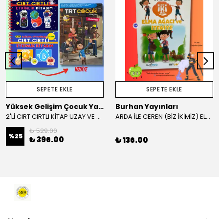
SEPETE EKLE
SEPETE EKLE
Yüksek Gelişim Çocuk Yayınları
Burhan Yayınları
2'Lİ CIRT CIRTLI KİTAP UZAY VE SAĞLIKLI VİTAMİNLER KAMPANYA
ARDA İLE CEREN (BİZ İKİMİZ) ELMA AĞACI VE İTFAİYE HİKAYE KİTABI
₺ 529.00
%
25
₺ 396.00
₺ 136.00