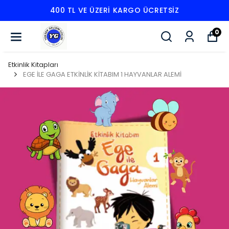
400 TL VE ÜZERI KARGO ÜCRETSIZ
0
Etkinlik Kitapları
EGE İLE GAGA ETKİNLİK KİTABIM 1 HAYVANLAR ALEMİ