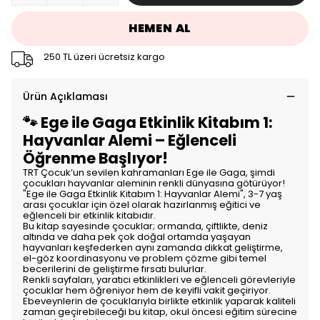
HEMEN AL
250 TL üzeri ücretsiz kargo
Ürün Açıklaması
🐾 Ege ile Gaga Etkinlik Kitabım 1:
Hayvanlar Alemi – Eğlenceli
Öğrenme Başlıyor!
TRT Çocuk’un sevilen kahramanları Ege ile Gaga, şimdi
çocukları hayvanlar aleminin renkli dünyasına götürüyor!
"Ege ile Gaga Etkinlik Kitabım 1: Hayvanlar Alemi", 3-7 yaş
arası çocuklar için özel olarak hazırlanmış eğitici ve
eğlenceli bir etkinlik kitabıdır.
Bu kitap sayesinde çocuklar; ormanda, çiftlikte, deniz
altında ve daha pek çok doğal ortamda yaşayan
hayvanları keşfederken aynı zamanda dikkat geliştirme,
el-göz koordinasyonu ve problem çözme gibi temel
becerilerini de geliştirme fırsatı bulurlar.
Renkli sayfaları, yaratıcı etkinlikleri ve eğlenceli görevleriyle
çocuklar hem öğreniyor hem de keyifli vakit geçiriyor.
Ebeveynlerin de çocuklarıyla birlikte etkinlik yaparak kaliteli
zaman geçirebileceği bu kitap, okul öncesi eğitim sürecine