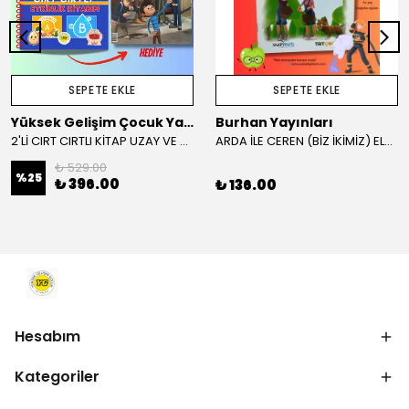
SEPETE EKLE
SEPETE EKLE
Yüksek Gelişim Çocuk Yayınları
Burhan Yayınları
2'Lİ CIRT CIRTLI KİTAP UZAY VE SAĞLIKLI VİTAMİNLER KAMPANYA
ARDA İLE CEREN (BİZ İKİMİZ) ELMA AĞACI VE İTFAİYE HİKAYE KİTABI
₺ 529.00
%
25
₺ 396.00
₺ 136.00
Hesabım
Kategoriler