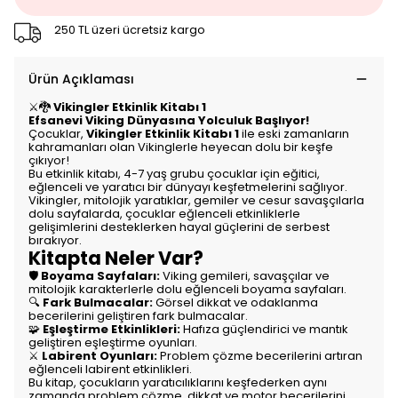
250 TL üzeri ücretsiz kargo
Ürün Açıklaması
⚔️🐉
Vikingler Etkinlik Kitabı 1
Efsanevi Viking Dünyasına Yolculuk Başlıyor!
Çocuklar,
Vikingler Etkinlik Kitabı 1
ile eski zamanların
kahramanları olan Vikinglerle heyecan dolu bir keşfe
çıkıyor!
Bu etkinlik kitabı, 4-7 yaş grubu çocuklar için eğitici,
eğlenceli ve yaratıcı bir dünyayı keşfetmelerini sağlıyor.
Vikingler, mitolojik yaratıklar, gemiler ve cesur savaşçılarla
dolu sayfalarda, çocuklar eğlenceli etkinliklerle
gelişimlerini desteklerken hayal güçlerini de serbest
bırakıyor.
Kitapta Neler Var?
🛡️
Boyama Sayfaları:
Viking gemileri, savaşçılar ve
mitolojik karakterlerle dolu eğlenceli boyama sayfaları.
🔍
Fark Bulmacalar:
Görsel dikkat ve odaklanma
becerilerini geliştiren fark bulmacalar.
🧩
Eşleştirme Etkinlikleri:
Hafıza güçlendirici ve mantık
geliştiren eşleştirme oyunları.
⚔️
Labirent Oyunları:
Problem çözme becerilerini artıran
eğlenceli labirent etkinlikleri.
Bu kitap, çocukların yaratıcılıklarını keşfederken aynı
zamanda problem çözme, dikkat ve motor becerilerini