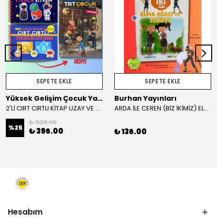
SEPETE EKLE
SEPETE EKLE
Yüksek Gelişim Çocuk Yayınları
Burhan Yayınları
2'Lİ CIRT CIRTLI KİTAP UZAY VE SAĞLIKLI VİTAMİNLER KAMPANYA
ARDA İLE CEREN (BİZ İKİMİZ) ELMA AĞACI VE İTFAİYE HİKAYE KİTABI
₺ 529.00
%
25
₺ 396.00
₺ 136.00
Hesabım