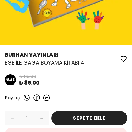
BURHAN YAYINLARI
EGE İLE GAGA BOYAMA KİTABI 4
₺ 119.00
%
25
₺ 89.00
Paylaş
:
SEPETE EKLE