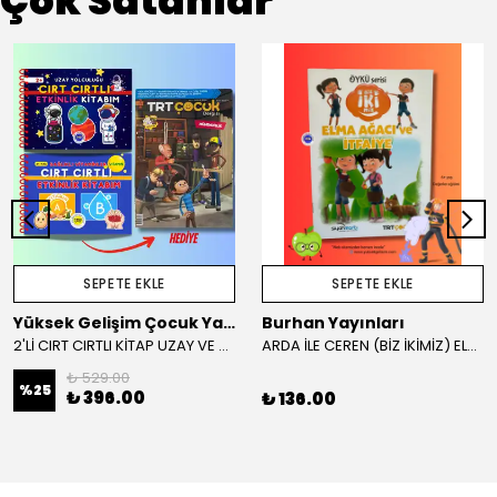
Çok Satanlar
SEPETE EKLE
SEPETE EKLE
Yüksek Gelişim Çocuk Yayınları
Burhan Yayınları
2'Lİ CIRT CIRTLI KİTAP UZAY VE SAĞLIKLI VİTAMİNLER KAMPANYA
ARDA İLE CEREN (BİZ İKİMİZ) ELMA AĞACI VE İTFAİYE HİKAYE KİTABI
₺ 529.00
%
25
₺ 396.00
₺ 136.00