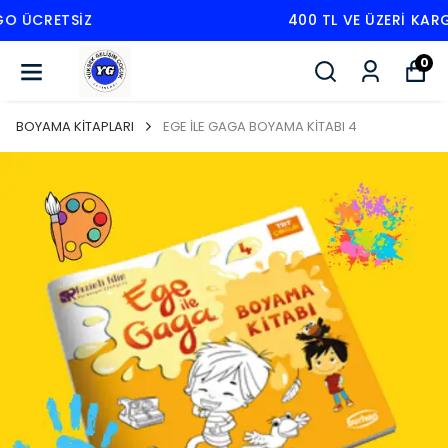
400 TL VE ÜZERI KARGO ÜCRETSIZ
0
BOYAMA KİTAPLARI
EGE İLE GAGA BOYAMA KİTABI 4