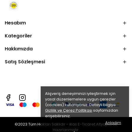
Hesabım
Kategoriler
Hakkımızda
Satış Sözleşmesi
Alışveriş deneyiminizi iyileştirmek için
yasal düzenlemelere uygun çerezler
(cookies) kullanıyoruz. Detaylı bilgiye
Gizlilik ve Çerez Politikası
sayfamızdan
erişebilirsiniz.
Anladım
©2023 Tüm Hakları Saklıdır - ikas E-Ticaret
Altyapısı ile
Hazırlanmıştır.