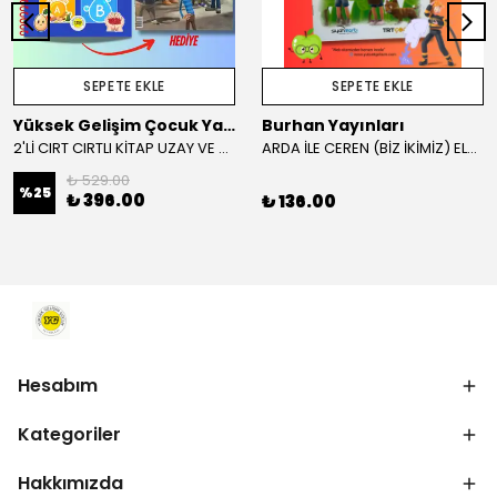
SEPETE EKLE
SEPETE EKLE
Yüksek Gelişim Çocuk Yayınları
Burhan Yayınları
2'Lİ CIRT CIRTLI KİTAP UZAY VE SAĞLIKLI VİTAMİNLER KAMPANYA
ARDA İLE CEREN (BİZ İKİMİZ) ELMA AĞACI VE İTFAİYE HİKAYE KİTABI
₺ 529.00
%
25
₺ 396.00
₺ 136.00
Hesabım
Kategoriler
Hakkımızda