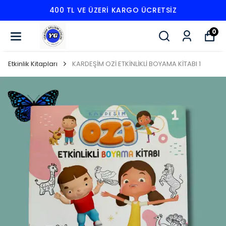
400 TL VE ÜZERI KARGO ÜCRETSIZ
0
Etkinlik Kitapları
KARDEŞİM OZİ ETKİNLİKLİ BOYAMA KİTABI 1