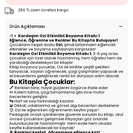
250 TL üzeri ücretsiz kargo
Ürün Açıklaması
🎨👦
Kardeşim Ozi Etkinlikli Boyama Kitabı 1
Eğlence, Öğrenme ve Renkler Bu Kitapta Buluşuyor!
Çocukların neşeli dostu
Ozi
, şimdi birbirinden eğlenceli
etkinlikler ve boyama sayfalarıyla karşınızda!
Kardeşim Ozi Etkinlikli Boyama Kitabı 1
, 3-6 yaş arası
çocuklar için özel olarak hazırlanmış; hem öğretici hem de
yaratıcılığı destekleyici bir kitaptır.
Kitap boyunca çocuklar, Ozi ile birlikte çeşitli şekilleri
tanıyacak, sayıları öğrenecek, çizgi çalışmaları yapacak ve
el becerilerini geliştirerek renkli bir dünyaya adım atacak.
Bu Kitapla Çocuklar:
🖍️ Renkleri tanır, hayal güçlerini özgürce ifade eder.
✏️ Kalem tutma, çizgi tamamlama gibi ince motor
becerilerini geliştirir.
🔤 Harf ve sayı farkındalığı kazanır.
🧩 Dikkat, odaklanma ve görsel algı becerileri desteklenir.
😊 Ozi ile eğlenirken öğrenmenin keyfini yaşar!
Pedagojik onaylı içerikleriyle güvenle sunulan bu kitap, okul
öncesi çocukların gelişimsel ihtiyaçları göz önünde
bulundurularak hazırlanmıştır. Hem evde hem okulda
keyifle kullanılabilecek bir kaynak!
🌟
Renkleri keşfet, öğrenmeye eğlence kat!