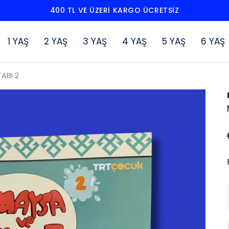
400 TL VE ÜZERI KARGO ÜCRETSIZ
1 YAŞ
2 YAŞ
3 YAŞ
4 YAŞ
5 YAŞ
6 YAŞ
ABI 2