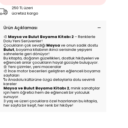
250 TL üzeri
ücretsiz kargo
Ürün Açıklaması
🎨
Maysa ve Bulut Boyama Kitabı 2
– Renklerle
Dolu Yeni Serüvenler!
Çocukların çok sevdiği
Maysa
ve onun sadık dostu
Bulut
, boyama kitabının ikinci serisinde yepyeni
sahnelerle geri dönüyor!
Bu kitapta, doğanın güzellikleri, dostluk hikâyeleri ve
eğlenceli anlar çocukların hayal gücüyle buluşuyor.
🌼 Yeni çizimler, yeni maceralar
🎨 İnce motor becerileri geliştiren eğlenceli boyama
sayfaları
🐑 Anadolu kültürüne özgü detaylarla dolu sevimli
kareler
Maysa ve Bulut Boyama Kitabı 2
, minik sanatçılar
için hem öğretici hem de eğlenceli bir yolculuk
sunuyor.
3 yaş ve üzeri çocuklara özel hazırlanan bu kitapla,
her sayfa bir keşif, her renk bir hikâye!