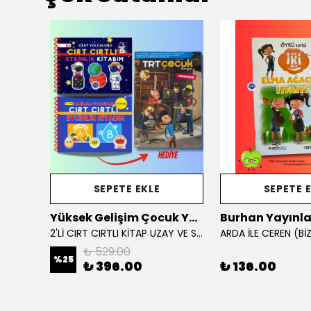
SEPETE EKLE
SEPETE 
Yüksek Gelişim Çocuk Yayınları
Burhan Yayınla
BENİM İLK BOYAMA KİTABIM: DENİZ HAYVANLARI
2'Lİ CIRT CIRTLI KİTAP UZAY VE SAĞLIKLI VİTAMİNLER KAMPANYA
₺ 529.00
%
25
₺ 396.00
₺ 136.00