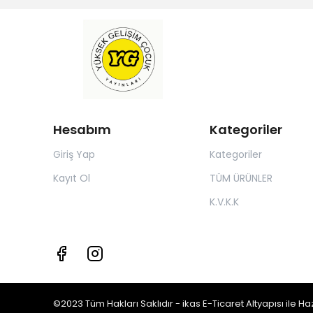
Hesabım
Kategoriler
Giriş Yap
Kategoriler
Kayıt Ol
TÜM ÜRÜNLER
K.V.K.K
©2023 Tüm Hakları Saklıdır - ikas E-Ticaret
Altyapısı ile Ha