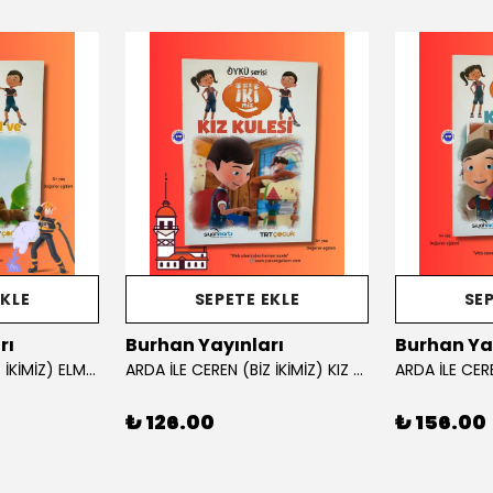
EKLE
SEPETE EKLE
SEP
rı
Burhan Yayınları
Burhan Ya
ARDA İLE CEREN (BİZ İKİMİZ) ELMA AĞACI VE İTFAİYE HİKAYE KİTABI
ARDA İLE CEREN (BİZ İKİMİZ) KIZ KULESİ
₺ 126.00
₺ 156.00