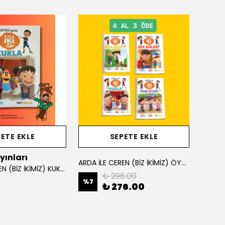
ETE EKLE
SEPETE EKLE
yınları
Burha
ARDA İLE CEREN (BİZ İKİMİZ) ÖYKÜ KİTAPLARI SETİ
ARDA İLE CEREN (BİZ İKİMİZ) KUKLA
₺ 296.00
%
7
₺ 276.00
₺ 12