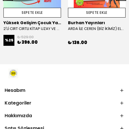
SEPETE EKLE
SEPETE EKLE
Yüksek Gelişim Çocuk Yayınları
Burhan Yayınları
2'Lİ CIRT CIRTLI KİTAP UZAY VE SAĞLIKLI VİTAMİNLER KAMPANYA
ARDA İLE CEREN (BİZ İKİMİZ) ELMA AĞACI VE İTFAİYE HİKAYE KİTABI
₺ 529.00
%
25
₺ 396.00
₺ 136.00
Hesabım
Kategoriler
Hakkımızda
Satış Sözleşmesi