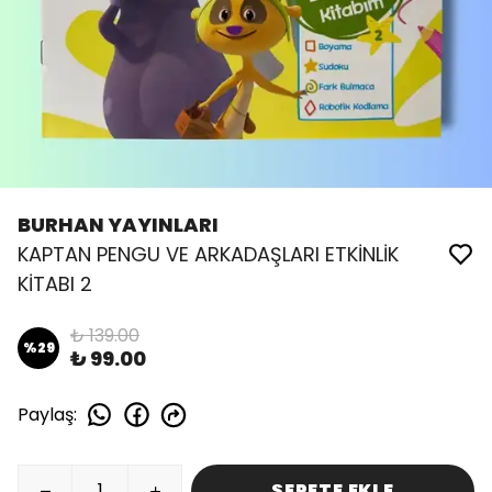
BURHAN YAYINLARI
KAPTAN PENGU VE ARKADAŞLARI ETKİNLİK
KİTABI 2
₺ 139.00
%
29
₺ 99.00
Paylaş
:
SEPETE EKLE