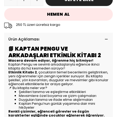
HEMEN AL
250 TL üzeri ücretsiz kargo
Ürün Açıklaması
📘
KAPTAN PENGU VE
ARKADAŞLARI ETKİNLİK KİTABI 2
Macera devam ediyor, öğrenme hiç bitmiyor!
Kaptan Pengu ve sevimli arkadaşlarıyla eğlence ikinci
kitapta da hız kesmeden sürüyor!
Etkinlik Kitabı 2
, çocukların temel becerilerini geliştirirken,
yeni öğrenmeler için zengin içerikler sunuyor. Bu kitapta
şekiller, yön kavramları, duygular ve mevsimler gibi konular
eğlenceli etkinliklerle bir araya geliyor.
📌 Bu kitapta neler var?
Şekilleri tanıma ve eşleştirme etkinlikleri
Mevsimlere özel boyama ve çizim çalışmaları
Duyguları tanıma ve ifade etme alıştırmaları
Kaptan Pengu’nun günlük yaşamına dair mini
hikâyeler
Renkli çizimler, eğlenceli görevler ve özgün
karakterler eşliğinde çocuklar eğlenerek öğreniyor.