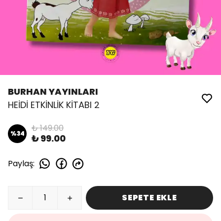
BURHAN YAYINLARI
HEİDİ ETKİNLİK KİTABI 2
₺ 149.00
%
34
₺ 99.00
Paylaş
:
SEPETE EKLE