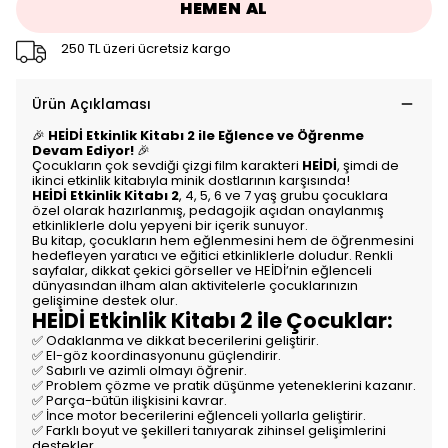
HEMEN AL
250 TL üzeri ücretsiz kargo
Ürün Açıklaması
🎉
HEİDİ Etkinlik Kitabı 2 ile Eğlence ve Öğrenme
Devam Ediyor!
🎉
Çocukların çok sevdiği çizgi film karakteri
HEİDİ
, şimdi de
ikinci etkinlik kitabıyla minik dostlarının karşısında!
HEİDİ Etkinlik Kitabı 2
, 4, 5, 6 ve 7 yaş grubu çocuklara
özel olarak hazırlanmış, pedagojik açıdan onaylanmış
etkinliklerle dolu yepyeni bir içerik sunuyor.
Bu kitap, çocukların hem eğlenmesini hem de öğrenmesini
hedefleyen yaratıcı ve eğitici etkinliklerle doludur. Renkli
sayfalar, dikkat çekici görseller ve HEİDİ’nin eğlenceli
dünyasından ilham alan aktivitelerle çocuklarınızın
gelişimine destek olur.
HEİDİ Etkinlik Kitabı 2 ile Çocuklar:
✅ Odaklanma ve dikkat becerilerini geliştirir.
✅ El-göz koordinasyonunu güçlendirir.
✅ Sabırlı ve azimli olmayı öğrenir.
✅ Problem çözme ve pratik düşünme yeteneklerini kazanır.
✅ Parça-bütün ilişkisini kavrar.
✅ İnce motor becerilerini eğlenceli yollarla geliştirir.
✅ Farklı boyut ve şekilleri tanıyarak zihinsel gelişimlerini
destekler.