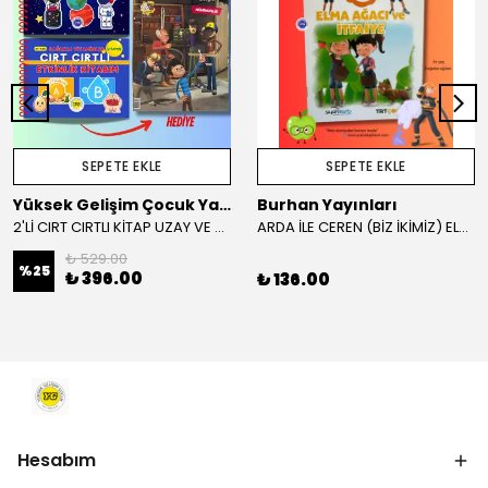
SEPETE EKLE
SEPETE EKLE
Yüksek Gelişim Çocuk Yayınları
Burhan Yayınları
2'Lİ CIRT CIRTLI KİTAP UZAY VE SAĞLIKLI VİTAMİNLER KAMPANYA
ARDA İLE CEREN (BİZ İKİMİZ) ELMA AĞACI VE İTFAİYE HİKAYE KİTABI
₺ 529.00
%
25
₺ 396.00
₺ 136.00
Hesabım