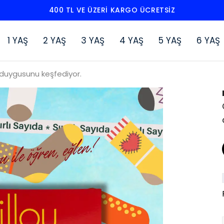
400 TL VE ÜZERI KARGO ÜCRETSIZ
1 YAŞ
2 YAŞ
3 YAŞ
4 YAŞ
5 YAŞ
6 YAŞ
 duygusunu keşfediyor.