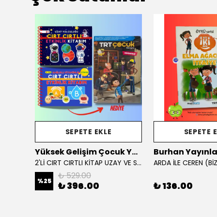
SEPETE EKLE
SEPETE 
Yüksek Gelişim Çocuk Yayınları
Burhan Yayınla
BENİM İLK BOYAMA KİTABIM: DENİZ HAYVANLARI
2'Lİ CIRT CIRTLI KİTAP UZAY VE SAĞLIKLI VİTAMİNLER KAMPANYA
₺ 529.00
%
25
₺ 396.00
₺ 136.00