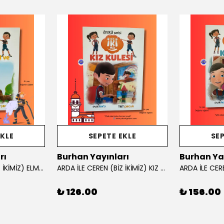
EKLE
SEPETE EKLE
SEP
rı
Burhan Yayınları
Burhan Ya
ARDA İLE CEREN (BİZ İKİMİZ) ELMA AĞACI VE İTFAİYE HİKAYE KİTABI
ARDA İLE CEREN (BİZ İKİMİZ) KIZ KULESİ
₺ 126.00
₺ 156.00