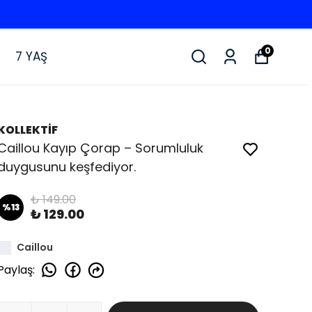
0
7 YAŞ
KOLLEKTİF
Caillou Kayıp Çorap – Sorumluluk
duygusunu keşfediyor.
₺ 149.00
%
13
₺ 129.00
Caillou
Paylaş
: