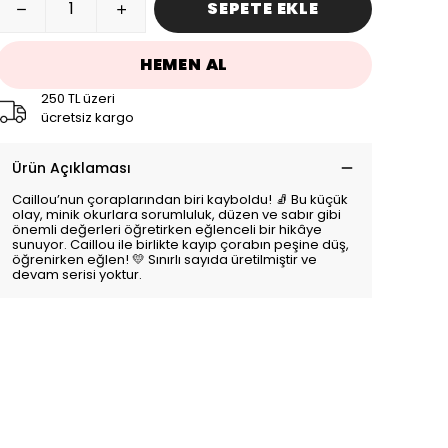
SEPETE EKLE
HEMEN AL
250 TL üzeri
ücretsiz kargo
Ürün Açıklaması
Caillou’nun çoraplarından biri kayboldu! 🧦 Bu küçük
olay, minik okurlara sorumluluk, düzen ve sabır gibi
önemli değerleri öğretirken eğlenceli bir hikâye
sunuyor. Caillou ile birlikte kayıp çorabın peşine düş,
öğrenirken eğlen! 💛 Sınırlı sayıda üretilmiştir ve
devam serisi yoktur.