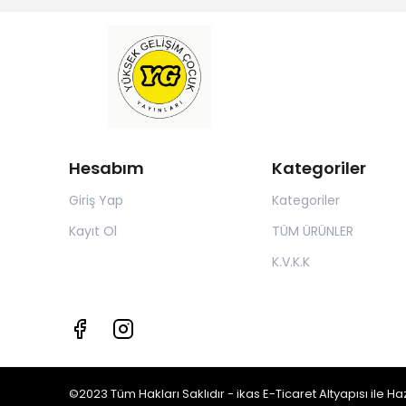
Hesabım
Kategoriler
Giriş Yap
Kategoriler
Kayıt Ol
TÜM ÜRÜNLER
K.V.K.K
©2023 Tüm Hakları Saklıdır - ikas E-Ticaret
Altyapısı ile Ha