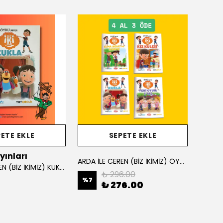
ETE EKLE
SEPETE EKLE
yınları
Burha
ARDA İLE CEREN (BİZ İKİMİZ) ÖYKÜ KİTAPLARI SETİ
ARDA İLE CEREN (BİZ İKİMİZ) KUKLA
₺ 296.00
%
7
₺ 276.00
₺ 12