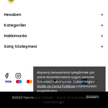
Hesabım
Kategoriler
Hakkımızda
Satış Sözleşmesi
Alışveriş deneyiminizi iyileştirmek için
yasal düzenlemelere uygun çerezler
(cookies) kullanıyoruz. Detaylı bilgiye
Gizlilik ve Çerez Politikası
sayfamızdan
erişebilirsiniz.
Anladım
©2023 Tüm Hakları Saklıdır - ikas E-Ticaret
Altyapısı ile
Hazırlanmıştır.